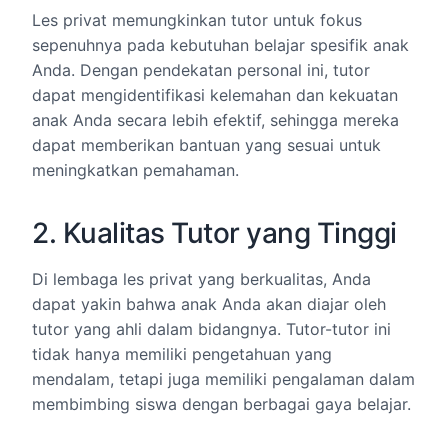
Les privat memungkinkan tutor untuk fokus
sepenuhnya pada kebutuhan belajar spesifik anak
Anda. Dengan pendekatan personal ini, tutor
dapat mengidentifikasi kelemahan dan kekuatan
anak Anda secara lebih efektif, sehingga mereka
dapat memberikan bantuan yang sesuai untuk
meningkatkan pemahaman.
2. Kualitas Tutor yang Tinggi
Di lembaga les privat yang berkualitas, Anda
dapat yakin bahwa anak Anda akan diajar oleh
tutor yang ahli dalam bidangnya. Tutor-tutor ini
tidak hanya memiliki pengetahuan yang
mendalam, tetapi juga memiliki pengalaman dalam
membimbing siswa dengan berbagai gaya belajar.