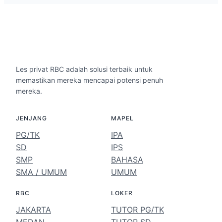
Les privat RBC adalah solusi terbaik untuk
memastikan mereka mencapai potensi penuh
mereka.
JENJANG
MAPEL
PG/TK
IPA
SD
IPS
SMP
BAHASA
SMA / UMUM
UMUM
RBC
LOKER
JAKARTA
TUTOR PG/TK