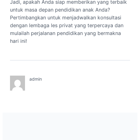
Jadi, apakah Anda siap memberikan yang terbaik
untuk masa depan pendidikan anak Anda?
Pertimbangkan untuk menjadwalkan konsultasi
dengan lembaga les privat yang terpercaya dan
mulailah perjalanan pendidikan yang bermakna
hari ini!
admin